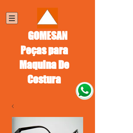
GOMESAN
Peças para
Maquina De
Costura