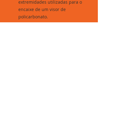
extremidades utilizadas para o
encaixe de um visor de
policarbonato.
- C.A 10.346
Boletim Técnico:
http://kalipso.com.br/_pdfs/Boletim
_tecnico/01_01_x_x.pdf
Rua Elisa Whitaker, 285 - Brás, São Paulo-SP.
Segunda à sexta: 06h30 às 16h30 - Sábados:
07h00 às 12h00.
Telefones:
11 3311-8422
/
11 99310-6462
(WhatsApp).
Gomesan Comércio e Representações LTDA.
© 2017.