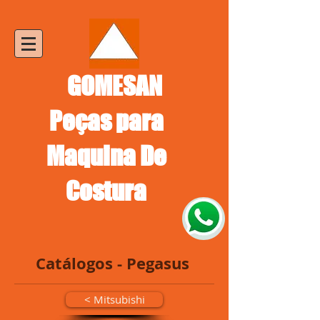
GOMESAN
Peças para
Maquina De
Costura
Catálogos - Pegasus
< Mitsubishi