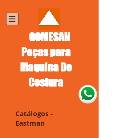
GOMESAN
Peças para
Maquina De
Costura
Catálogos -
Eastman