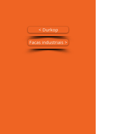
< Durkop
Facas industriais >