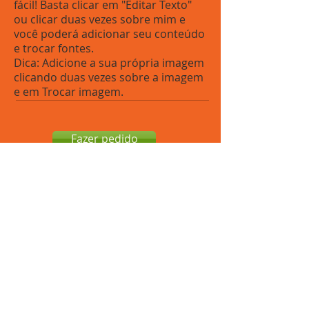
fácil! Basta clicar em "Editar Texto"
ou clicar duas vezes sobre mim e
você poderá adicionar seu conteúdo
e trocar fontes.
Dica: Adicione a sua própria imagem
clicando duas vezes sobre a imagem
e em Trocar imagem.
Fazer pedido
Rua Elisa Whitaker, 285 - Brás, São Paulo-SP.
Segunda à sexta: 06h30 às 16h30 - Sábados:
07h00 às 12h00.
Telefones:
11 3311-8422
/
11 99310-6462
(WhatsApp).
Gomesan Comércio e Representações LTDA.
© 2017.