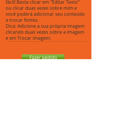
fácil! Basta clicar em "Editar Texto"
ou clicar duas vezes sobre mim e
você poderá adicionar seu conteúdo
e trocar fontes.
Dica: Adicione a sua própria imagem
clicando duas vezes sobre a imagem
e em Trocar imagem.
Fazer pedido
Rua Elisa Whitaker, 285 - Brás, São Paulo-SP.
Segunda à sexta: 06h30 às 16h30 - Sábados:
07h00 às 12h00.
Telefones:
11 3311-8422
/
11 99310-6462
(WhatsApp).
Gomesan Comércio e Representações LTDA.
© 2017.