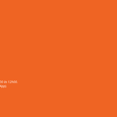
00 às 12h00.
App).