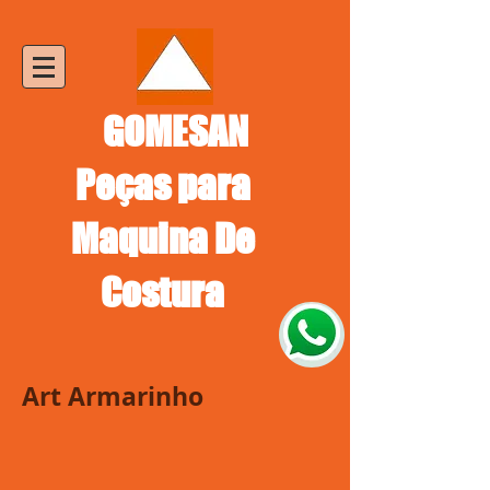
GOMESAN
Peças para
Maquina De
Costura
Art Armarinho