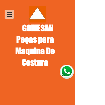
GOMESAN
Peças para
Maquina De
Costura